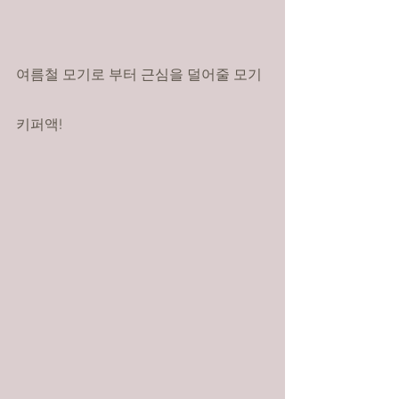
여름철 모기로 부터 근심을 덜어줄 모기
키퍼액!